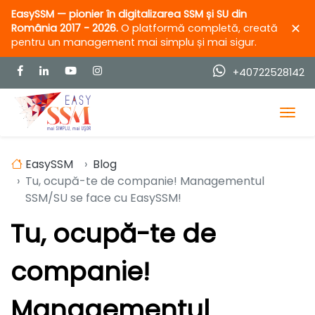
EasySSM — pionier în digitalizarea SSM și SU din
✕
România 2017 - 2026.
O platformă completă, creată
pentru un management mai simplu și mai sigur.
+40722528142
Tog
EasySSM
Blog
Tu, ocupă-te de companie! Managementul
SSM/SU se face cu EasySSM!
Tu, ocupă-te de
companie!
Managementul