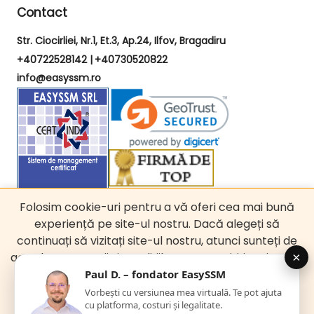
Contact
Str. Ciocirliei, Nr.1, Et.3, Ap.24, Ilfov, Bragadiru
+40722528142 |
+40730520822
info@easyssm.ro
Folosim cookie-uri pentru a vă oferi cea mai bună
experiență pe site-ul nostru. Dacă alegeți să
Copyright © 2017 - 2025 EasySSM. Toate drepturile
continuați să vizitați site-ul nostru, atunci sunteți de
rezervate.
acord cu termenii și condițiile noastre. Citiți mai multe
despre politica noastră de confidențialitate.
Am înțeles