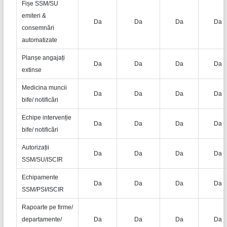
Fișe SSM/SU
emiteri &
Da
Da
Da
Da
consemnări
automatizate
Planșe angajați
Da
Da
Da
Da
extinse
Medicina muncii
Da
Da
Da
Da
bife/ notificări
Echipe intervenție
Da
Da
Da
Da
bife/ notificări
Autorizații
Da
Da
Da
Da
SSM/SU/ISCIR
Echipamente
Da
Da
Da
Da
SSM/PSI/ISCIR
Rapoarte pe firme/
departamente/
Da
Da
Da
Da