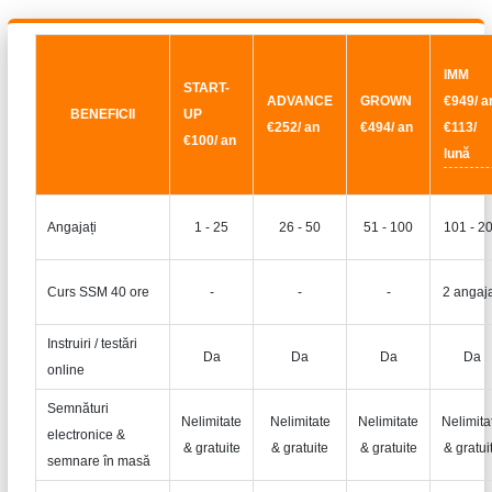
IMM
START-
ADVANCE
GROWN
€949/ a
BENEFICII
UP
€252/ an
€494/ an
€113/
€100/ an
lună
Angajați
1 - 25
26 - 50
51 - 100
101 - 2
Curs SSM 40 ore
-
-
-
2 angaja
Instruiri / testări
Da
Da
Da
Da
online
Semnături
Nelimitate
Nelimitate
Nelimitate
Nelimita
electronice &
& gratuite
& gratuite
& gratuite
& gratui
semnare în masă