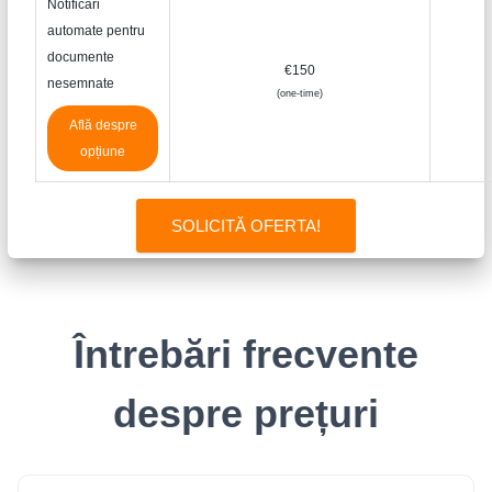
Notificări
automate pentru
documente
€150
nesemnate
(one-time)
Află despre
opțiune
SOLICITĂ OFERTA!
Întrebări frecvente
despre prețuri