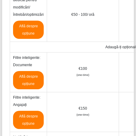
dedicat pentru
modificări/
întrebări/optimizări
€50 - 100/ oră
Află despre
opțiune
Adaugă-ți opțional
Filtre inteligente:
Documente
€100
(one-time)
Află despre
opțiune
Filtre inteligente:
Angajați
€150
(one-time)
Află despre
opțiune