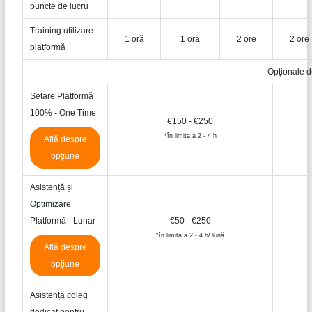
puncte de lucru
Training utilizare
1 oră
1 oră
2 ore
2 ore
platformă
Opționale d
Setare Platformă
100% - One Time
€150 - €250
*în limita a 2 - 4 h
Află despre
opțiune
Asistență și
Optimizare
Platformă - Lunar
€50 - €250
*în limita a 2 - 4 h/ lună
Află despre
opțiune
Asistență coleg