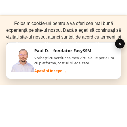
Folosim cookie-uri pentru a vă oferi cea mai bună
experiență pe site-ul nostru. Dacă alegeți să continuați să
vizitați site-ul nostru, atunci sunteți de acord cu termenii și
condițiile noastre. Citiți mai multe despre politica noastră
de confidențialitate.
Am înțeles
Easy SSM este o platformă online de management al sănătății
securității muncii și al situațiilor de urgență, cu care îți vei ușura
Citește mai mult
muncă și vei înjumătăți timpul de răspuns, precum și costurile
în aceste domenii.
Linkuri Utile
Acasa