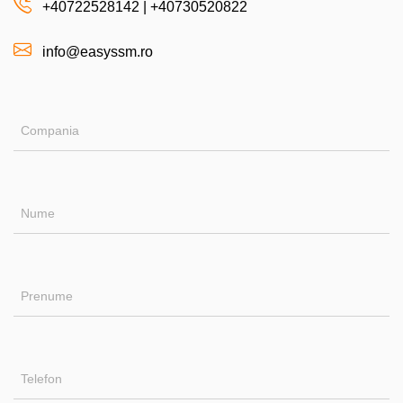
+40722528142
|
+40730520822
info@easyssm.ro