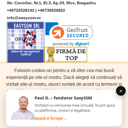
Str. Ciocirliei, Nr.1, Et.3, Ap.24, Ilfov, Bragadiru
+40722528142 |
+40730520822
info@easyssm.ro
Folosim cookie-uri pentru a vă oferi cea mai bună
experiență pe site-ul nostru. Dacă alegeți să continuați să
Copyright © 2017 - 2025 EasySSM. Toate drepturile
vizitați site-ul nostru, atunci sunteți de acord cu termenii și
rezervate.
condițiile noastre. Citiți mai multe despre politica noastră
de confidențialitate.
Am înțeles
Citește mai mult