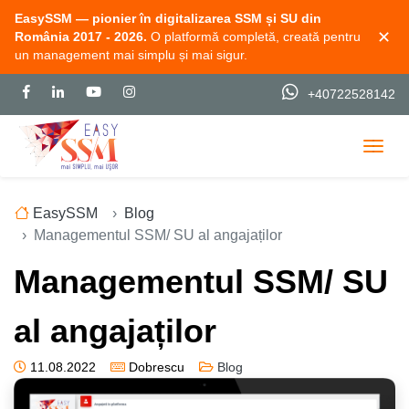
EasySSM — pionier în digitalizarea SSM și SU din
✕
România 2017 - 2026.
O platformă completă, creată pentru
un management mai simplu și mai sigur.
+40722528142
Togg
EasySSM
Blog
Managementul SSM/ SU al angajaților
Managementul SSM/ SU
al angajaților
11.08.2022
Dobrescu
Blog