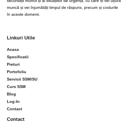
securității muncii și al situațiilor de urgență, cu care îți vei ușura
muncă și vei înjumătăți timpul de răspuns, precum și costurile
în aceste domenii.
Linkuri Utile
Acasa
Specificatii
Preturi
Portofoliu
Servicii SSM/SU
Curs SSM
Blog
Log-In
Contact
Contact