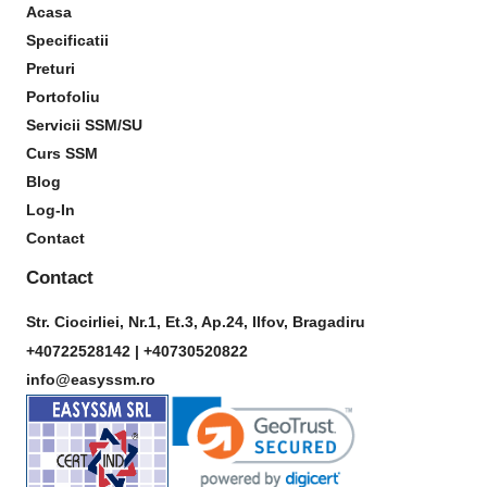
Acasa
Specificatii
Preturi
Portofoliu
Servicii SSM/SU
Curs SSM
Blog
Log-In
Contact
Contact
Str. Ciocirliei, Nr.1, Et.3, Ap.24, Ilfov, Bragadiru
+40722528142 |
+40730520822
info@easyssm.ro