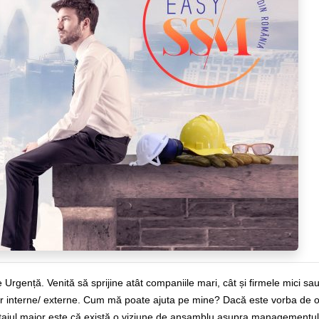
e Urgență. Venită să sprijine atât companiile mari, cât și firmele mici sa
ilor interne/ externe. Cum mă poate ajuta pe mine? Dacă este vorba de 
tajul major este că există o viziune de ansamblu asupra managementu