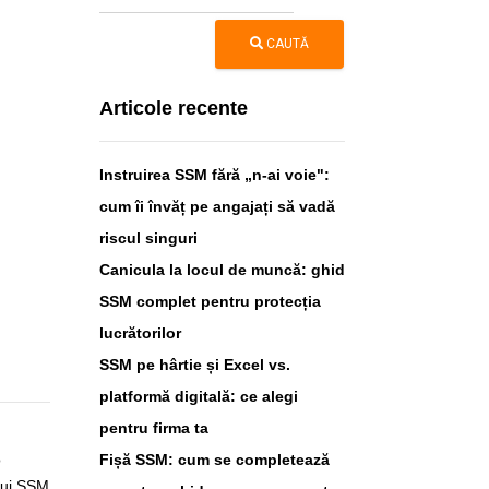
CAUTĂ
Articole recente
Instruirea SSM fără „n-ai voie":
cum îi învăț pe angajați să vadă
riscul singuri
Canicula la locul de muncă: ghid
SSM complet pentru protecția
lucrătorilor
SSM pe hârtie și Excel vs.
platformă digitală: ce alegi
pentru firma ta
u
o
Fișă SSM: cum se completează
lui SSM