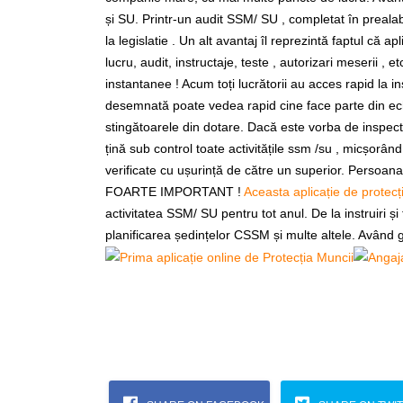
și SU. Printr-un audit SSM/ SU , completat în preala
la legislatie . Un alt avantaj îl reprezintă faptul că 
lucru, audit, instructaje, teste , autorizari meserii , 
instantanee ! Acum toți lucrătorii au acces rapid la i
desemnată poate vedea rapid cine face parte din ech
stingătoarele din dotare. Dacă este vorba de inspector
țină sub control toate activitățile ssm /su , micșorân
verificate cu ușurință de către un superior. Perso
FOARTE IMPORTANT !
Aceasta aplicație de protecț
activitatea SSM/ SU pentru tot anul. De la instruiri și
planificarea ședințelor CSSM și multe altele. Având g