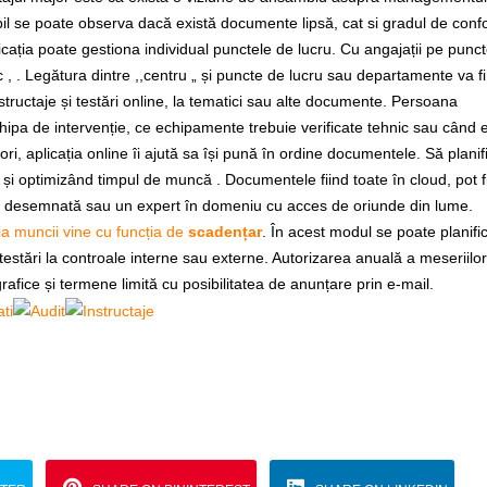
bil se poate observa dacă există documente lipsă, cat si gradul de con
aplicația poate gestiona individual punctele de lucru. Cu angajații pe punc
etc , . Legătura dintre ,,centru „ și puncte de lucru sau departamente va fi
nstructaje și testări online, la tematici sau alte documente. Persoana
ipa de intervenție, ce echipamente trebuie verificate tehnic sau când 
i, aplicația online îi ajută sa își pună în ordine documentele. Să planifi
d și optimizând timpul de muncă . Documentele fiind toate în cloud, pot f
ana desemnată sau un expert în domeniu cu acces de oriunde din lume.
ia muncii vine cu funcția de
scadențar
. În acest modul se poate planifi
 testări la controale interne sau externe. Autorizarea anuală a meseriilor
rafice și termene limită cu posibilitatea de anunțare prin e-mail.