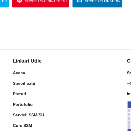
TTER
SHARE ON PININTEREST
SHARE ON LINKEDIN
Linkuri Utile
C
Acasa
St
Specificatii
+
Preturi
i
Portofoliu
u
Servicii SSM/SU
Curs SSM