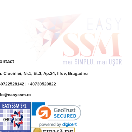
ontact
r. Ciocirliei, Nr.1, Et.3, Ap.24, Ilfov, Bragadiru
40722528142 |
+40730520822
nfo@easyssm.ro