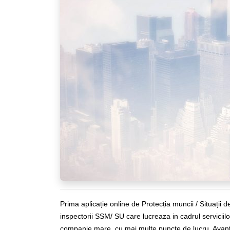
Prima aplicație online de Protecția muncii / Situații d
inspectorii SSM/ SU care lucreaza in cadrul servici
companie mare, cu mai multe puncte de lucru. Avan