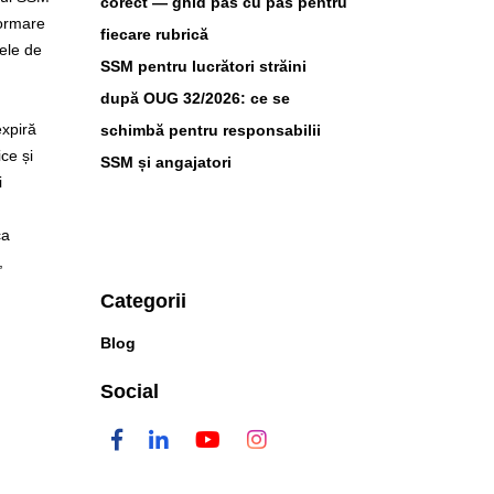
corect — ghid pas cu pas pentru
formare
fiecare rubrică
tele de
SSM pentru lucrători străini
după OUG 32/2026: ce se
expiră
schimbă pentru responsabilii
ce și
SSM și angajatori
i
ca
,
Categorii
Blog
Social