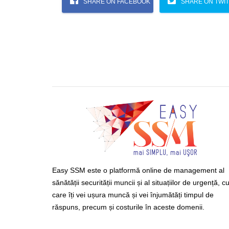
SHARE ON FACEBOOK
SHARE ON TWI
Easy SSM este o platformă online de management al
sănătății securității muncii și al situațiilor de urgență, c
care îți vei ușura muncă și vei înjumătăți timpul de
răspuns, precum și costurile în aceste domenii.