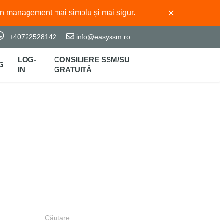
✕
un management mai simplu și mai sigur.
+40722528142
info@easyssm.ro
LOG-
CONSILIERE SSM/SU
G
IN
GRATUITĂ