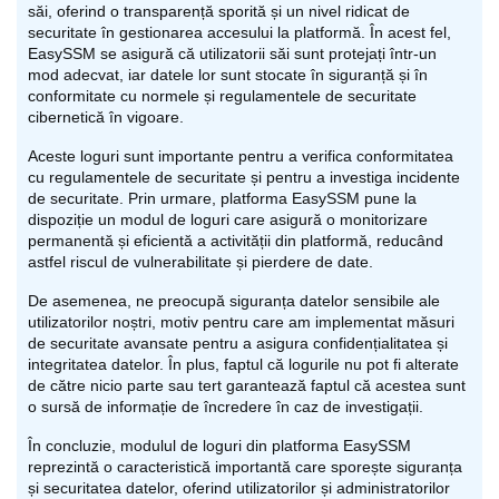
săi, oferind o transparență sporită și un nivel ridicat de
securitate în gestionarea accesului la platformă. În acest fel,
EasySSM se asigură că utilizatorii săi sunt protejați într-un
mod adecvat, iar datele lor sunt stocate în siguranță și în
conformitate cu normele și regulamentele de securitate
cibernetică în vigoare.
Aceste loguri sunt importante pentru a verifica conformitatea
cu regulamentele de securitate și pentru a investiga incidente
de securitate. Prin urmare, platforma EasySSM pune la
dispoziție un modul de loguri care asigură o monitorizare
permanentă și eficientă a activității din platformă, reducând
astfel riscul de vulnerabilitate și pierdere de date.
De asemenea, ne preocupă siguranța datelor sensibile ale
utilizatorilor noștri, motiv pentru care am implementat măsuri
de securitate avansate pentru a asigura confidențialitatea și
integritatea datelor. În plus, faptul că logurile nu pot fi alterate
de către nicio parte sau tert garantează faptul că acestea sunt
o sursă de informație de încredere în caz de investigații.
În concluzie, modulul de loguri din platforma EasySSM
reprezintă o caracteristică importantă care sporește siguranța
și securitatea datelor, oferind utilizatorilor și administratorilor