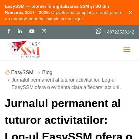
EasySSM — pionier în digitalizarea SSM și SU din
✕
România 2017 - 2026.
O platformă completă, creată pentru
un management mai simplu și mai sigur.
+40722528142
Togg
EasySSM
Blog
Jurnalul permanent al tuturor activitatilor: Log-ul
EasySSM ofera o evidenta clara a fiecarei actiuni.
Jurnalul permanent al
tuturor activitatilor:
Log-ul EasySSM ofera o