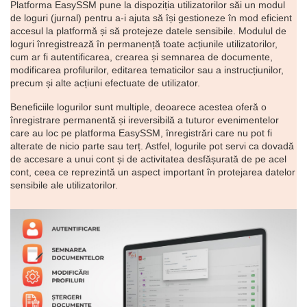
Platforma EasySSM pune la dispoziția utilizatorilor săi un modul
de loguri (jurnal) pentru a-i ajuta să își gestioneze în mod eficient
accesul la platformă și să protejeze datele sensibile. Modulul de
loguri înregistrează în permanență toate acțiunile utilizatorilor,
cum ar fi autentificarea, crearea și semnarea de documente,
modificarea profilurilor, editarea tematicilor sau a instrucțiunilor,
precum și alte acțiuni efectuate de utilizator.
Beneficiile logurilor sunt multiple, deoarece acestea oferă o
înregistrare permanentă și ireversibilă a tuturor evenimentelor
care au loc pe platforma EasySSM, înregistrări care nu pot fi
alterate de nicio parte sau terț. Astfel, logurile pot servi ca dovadă
de accesare a unui cont și de activitatea desfășurată de pe acel
cont, ceea ce reprezintă un aspect important în protejarea datelor
sensibile ale utilizatorilor.