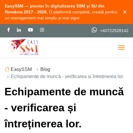
EasySSM — pionier în digitalizarea SSM și SU din
✕
România 2017 - 2026.
O platformă completă, creată pentru
un management mai simplu și mai sigur.
+40722528142
Togg
EasySSM
Blog
Echipamente de muncă - verificarea și întreținerea lor.
Echipamente de muncă
- verificarea și
întreținerea lor.