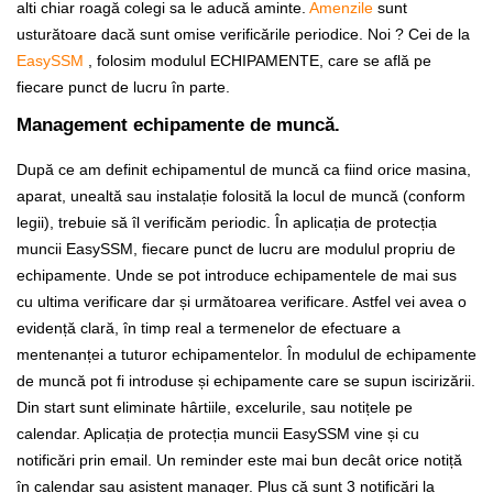
alti chiar roagă colegi sa le aducă aminte.
Amenzile
sunt
usturătoare dacă sunt omise verificările periodice. Noi ? Cei de la
EasySSM
, folosim modulul ECHIPAMENTE, care se află pe
fiecare punct de lucru în parte.
Management echipamente de muncă.
După ce am definit echipamentul de muncă ca fiind orice masina,
aparat, unealtă sau instalație folosită la locul de muncă (conform
legii), trebuie să îl verificăm periodic. În aplicația de protecția
muncii EasySSM, fiecare punct de lucru are modulul propriu de
echipamente. Unde se pot introduce echipamentele de mai sus
cu ultima verificare dar și următoarea verificare. Astfel vei avea o
evidență clară, în timp real a termenelor de efectuare a
mentenanței a tuturor echipamentelor. În modulul de echipamente
de muncă pot fi introduse și echipamente care se supun iscirizării.
Din start sunt eliminate hârtiile, excelurile, sau notițele pe
calendar. Aplicația de protecția muncii EasySSM vine și cu
notificări prin email. Un reminder este mai bun decât orice notiță
în calendar sau asistent manager. Plus că sunt 3 notificări la