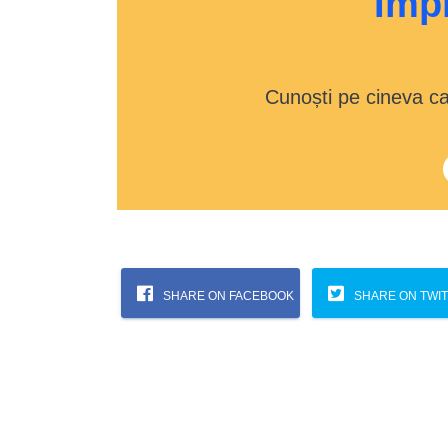
Împr
Cunoști pe cineva c
SHARE ON FACEBOOK
SHARE ON TWI