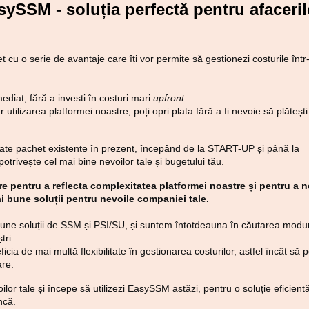
sySSM - soluția perfectă pentru afaceril
 cu o serie de avantaje care îți vor permite să gestionezi costurile într
diat, fără a investi în costuri mari
upfront
.
ilizarea platformei noastre, poți opri plata fără a fi nevoie să plătești
oate pachet existente în prezent, începând de la START-UP și până la
trivește cel mai bine nevoilor tale și bugetului tău.
re pentru a reflecta complexitatea platformei noastre și pentru a n
i bune soluții pentru nevoile companiei tale.
ne soluții de SSM și PSI/SU, și suntem întotdeauna în căutarea modur
tri.
ia de mai multă flexibilitate în gestionarea costurilor, astfel încât să p
are.
lor tale și începe să utilizezi EasySSM astăzi, pentru o soluție eficientă
ncă.