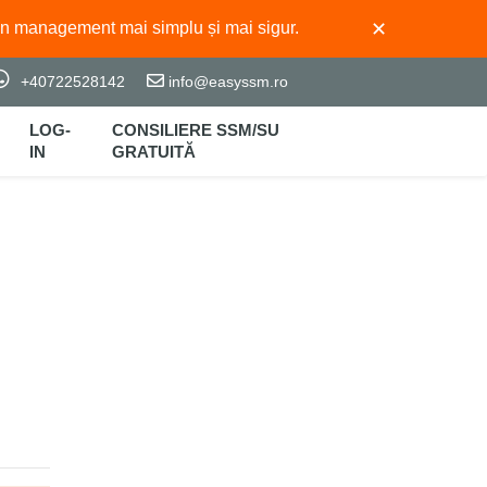
✕
un management mai simplu și mai sigur.
+40722528142
info@easyssm.ro
LOG-
CONSILIERE SSM/SU
IN
GRATUITĂ