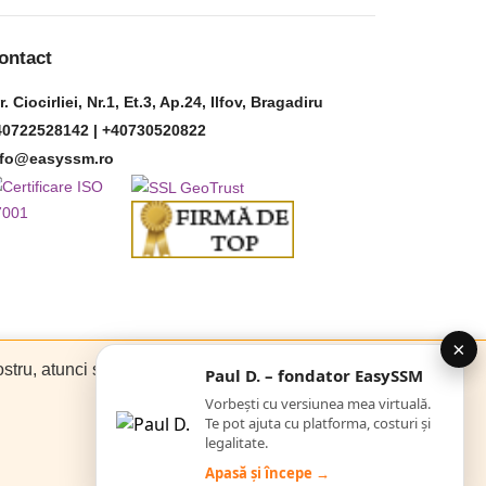
ontact
r. Ciocirliei, Nr.1, Et.3, Ap.24, Ilfov, Bragadiru
40722528142 |
+40730520822
nfo@easyssm.ro
stru, atunci sunteți de acord cu termenii și condițiile noastre.