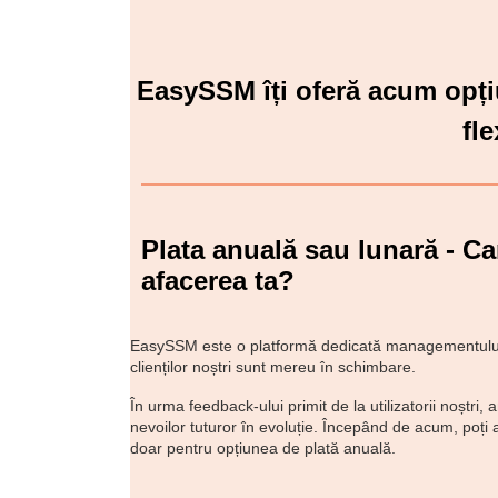
EasySSM îți oferă acum opți
fle
Plata anuală sau lunară - C
afacerea ta?
EasySSM este o platformă dedicată managementului în d
clienților noștri sunt mereu în schimbare.
În urma feedback-ului primit de la utilizatorii noșt
nevoilor tuturor în evoluție. Începând de acum, poți
doar pentru opțiunea de plată anuală.