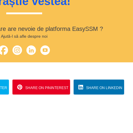
ăștie vestea!
are are nevoie de platforma EasySSM ?
Ajută-l să afle despre noi
TTER
SHARE ON PININTEREST
SHARE ON LINKEDIN