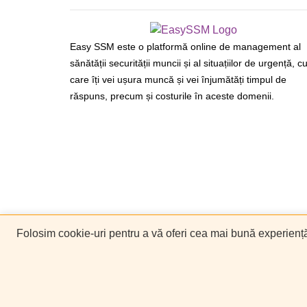
Easy SSM este o platformă online de management al
sănătății securității muncii și al situațiilor de urgență, c
care îți vei ușura muncă și vei înjumătăți timpul de
răspuns, precum și costurile în aceste domenii.
Folosim cookie-uri pentru a vă oferi cea mai bună experiență pe