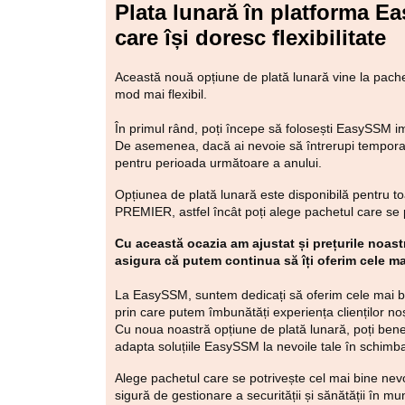
Plata lunară în platforma Ea
care își doresc flexibilitate
Această nouă opțiune de plată lunară vine la pachet
mod mai flexibil.
În primul rând, poți începe să folosești EasySSM ime
De asemenea, dacă ai nevoie să întrerupi temporar ut
pentru perioada următoare a anului.
Opțiunea de plată lunară este disponibilă pentru t
PREMIER, astfel încât poți alege pachetul care se po
Cu această ocazia am ajustat și prețurile noast
asigura că putem continua să îți oferim cele ma
La EasySSM, suntem dedicați să oferim cele mai bu
prin care putem îmbunătăți experiența clienților noș
Cu noua noastră opțiune de plată lunară, poți benefic
adapta soluțiile EasySSM la nevoile tale în schimb
Alege pachetul care se potrivește cel mai bine nevoi
sigură de gestionare a securității și sănătății în mu