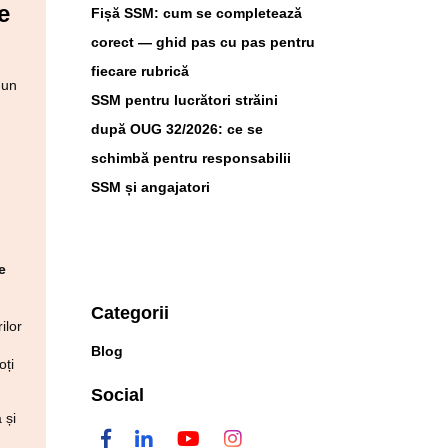
e
Fișă SSM: cum se completează
corect — ghid pas cu pas pentru
fiecare rubrică
-un
SSM pentru lucrători străini
după OUG 32/2026: ce se
schimbă pentru responsabilii
SSM și angajatori
e
Categorii
ilor
Blog
oți
Social
 și