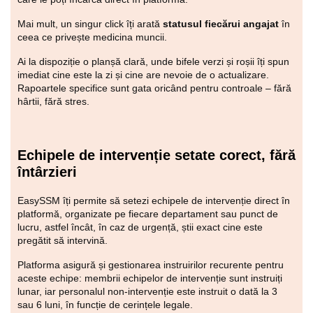
Mai mult, un singur click îți arată
statusul fiecărui angajat
în
ceea ce privește medicina muncii.
Ai la dispoziție o planșă clară, unde bifele verzi și roșii îți spun
imediat cine este la zi și cine are nevoie de o actualizare.
Rapoartele specifice sunt gata oricând pentru controale – fără
hârtii, fără stres.
Echipele de intervenție setate corect, fără
întârzieri
EasySSM îți permite să setezi echipele de intervenție direct în
platformă, organizate pe fiecare departament sau punct de
lucru, astfel încât, în caz de urgență, știi exact cine este
pregătit să intervină.
Platforma asigură și gestionarea instruirilor recurente pentru
aceste echipe: membrii echipelor de intervenție sunt instruiți
lunar, iar personalul non-intervenție este instruit o dată la 3
sau 6 luni, în funcție de cerințele legale.