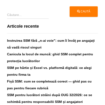
CAUTĂ
Articole recente
Instruirea SSM fără „n-ai voie": cum îi învăț pe angajați
să vadă riscul singuri
Canicula la locul de muncă: ghid SSM complet pentru
protecția lucrătorilor
SSM pe hârtie și Excel vs. platformă digitală: ce alegi
pentru firma ta
Fișă SSM: cum se completează corect — ghid pas cu
pas pentru fiecare rubrică
SSM pentru lucrători străini după OUG 32/2026: ce se
schimbă pentru responsabilii SSM și angajatori