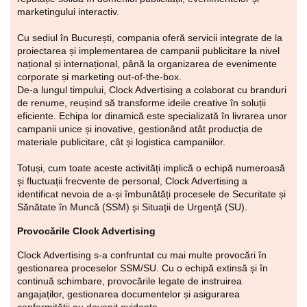
marketingului interactiv.
Cu sediul în București, compania oferă servicii integrate de la
proiectarea și implementarea de campanii publicitare la nivel
național și internațional, până la organizarea de evenimente
corporate și marketing out-of-the-box.
De-a lungul timpului, Clock Advertising a colaborat cu branduri
de renume, reușind să transforme ideile creative în soluții
eficiente. Echipa lor dinamică este specializată în livrarea unor
campanii unice și inovative, gestionând atât producția de
materiale publicitare, cât și logistica campaniilor.
Totuși, cum toate aceste activități implică o echipă numeroasă
și fluctuații frecvente de personal, Clock Advertising a
identificat nevoia de a-și îmbunătăți procesele de Securitate și
Sănătate în Muncă (SSM) și Situații de Urgență (SU).
Provocările Clock Advertising
Clock Advertising s-a confruntat cu mai multe provocări în
gestionarea proceselor SSM/SU. Cu o echipă extinsă și în
continuă schimbare, provocările legate de instruirea
angajaților, gestionarea documentelor și asigurarea
conformității au devenit evidente.