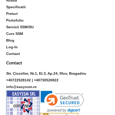
Acasa
Specificatii
Preturi
Portofoliu
Servicii SSM/SU
Curs SSM
Blog
Log-In
Contact
Contact
Str. Ciocirliei, Nr.1, Et.3, Ap.24, Ilfov, Bragadiru
+40722528142 |
+40730520822
info@easyssm.ro