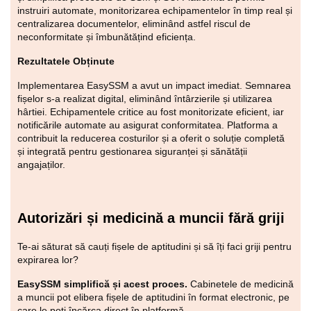
instruiri automate, monitorizarea echipamentelor în timp real și
centralizarea documentelor, eliminând astfel riscul de
neconformitate și îmbunătățind eficiența.
Rezultatele Obținute
Implementarea EasySSM a avut un impact imediat. Semnarea
fișelor s-a realizat digital, eliminând întârzierile și utilizarea
hârtiei. Echipamentele critice au fost monitorizate eficient, iar
notificările automate au asigurat conformitatea. Platforma a
contribuit la reducerea costurilor și a oferit o soluție completă
și integrată pentru gestionarea siguranței și sănătății
angajaților.
Autorizări și medicină a muncii fără griji
Te-ai săturat să cauți fișele de aptitudini și să îți faci griji pentru
expirarea lor?
EasySSM simplifică și acest proces.
Cabinetele de medicină
a muncii pot elibera fișele de aptitudini în format electronic, pe
care le poți încărca direct în platformă.