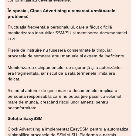
În special, Clock Advertising a remarcat următoarele
probleme:
Fluctuația frecventă a personalului, care a făcut dificilă
monitorizarea instruirilor SSM/SU și menținerea documentației
la zi.
Fișele de instruire nu fuseseră consemnate la timp, iar
procesele de semnare erau manuale și extrem de ineficiente.
Monitorizarea echipamentelor de siguranță și a autorizărilor
era fragmentată, iar riscul de a rata termenele limită era
ridicat.
Sistemul anterior de gestionare a documentelor implica o
persoană responsabilă care nu putea ține pasul cu volumul
mare de muncă, crescând riscul unor amenzi pentru
neconformitate.
Soluția EasySSM
Clock Advertising a implementat EasySSM pentru a automatiza
și simplifica procesele de SSM și SU. Platforma a permis