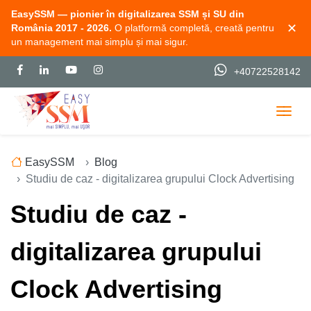
EasySSM — pionier în digitalizarea SSM și SU din
✕
România 2017 - 2026.
O platformă completă, creată pentru
un management mai simplu și mai sigur.
+40722528142
Togg
EasySSM
Blog
Studiu de caz - digitalizarea grupului Clock Advertising
Studiu de caz -
digitalizarea grupului
Clock Advertising