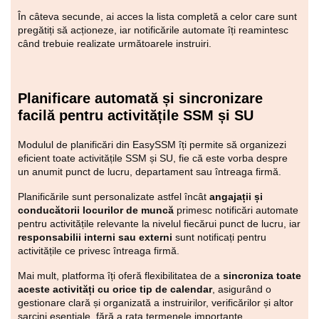
În câteva secunde, ai acces la lista completă a celor care sunt
pregătiți să acționeze, iar notificările automate îți reamintesc
când trebuie realizate următoarele instruiri.
Planificare automată și sincronizare
facilă pentru activitățile SSM și SU
Modulul de planificări din EasySSM îți permite să organizezi
eficient toate activitățile SSM și SU, fie că este vorba despre
un anumit punct de lucru, departament sau întreaga firmă.
Planificările sunt personalizate astfel încât
angajații și
conducătorii locurilor de muncă
primesc notificări automate
pentru activitățile relevante la nivelul fiecărui punct de lucru, iar
responsabilii interni sau externi
sunt notificați pentru
activitățile ce privesc întreaga firmă.
Mai mult, platforma îți oferă flexibilitatea de a
sincroniza toate
aceste activități cu orice tip de calendar
, asigurând o
gestionare clară și organizată a instruirilor, verificărilor și altor
sarcini esențiale, fără a rata termenele importante.