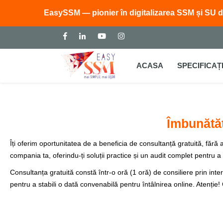
EasySSM — pionier în digitalizarea SSM și SU d
ACASA
SPECIFICAȚI
Îmbunătăț
Îți oferim oportunitatea de a beneficia de consultanță gratuită, fă
compania ta, oferindu-ți soluții practice și un audit complet pentru a 
Consultanța gratuită constă într-o oră (1 oră) de consiliere prin i
pentru a stabili o dată convenabilă pentru întâlnirea online. Atenție!