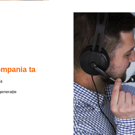
ompania ta
it
generație