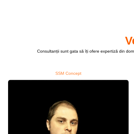
V
Consultanții sunt gata să îți ofere expertiză din dom
SSM Concept