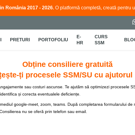
in România 2017 - 2026.
O platformă completă, creată pentru 
E-
CURS
I
PRETURI
PORTOFOLIU
BLO
HR
SSM
Obține consiliere gratuită
ește-ți procesele SSM/SU cu ajutorul 
ră angajamente sau costuri ascunse. Te ajutăm să optimizezi procesele SS
identifica și corecta eventualele deficiențe.
ntermediul google-meet, zoom, teams. După completarea formularului de 
 Consilierea nu se oferă prin telefon sau email.