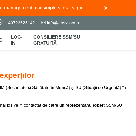
✕
un management mai simplu și mai sigur.
+40722528142
info@easyssm.ro
LOG-
CONSILIERE SSM/SU
G
IN
GRATUITĂ
experților
M (Securitate și Sănătate în Muncă) și SU (Situații de Urgență) în
mai jos vei fi contactat de către un reprezentant, expert SSM/SU