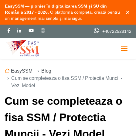
EasySSM — pionier în digitalizarea SSM și SU din
✕
România 2017 - 2026.
O platformă completă, creată pentru
un management mai simplu și mai sigur.
+40722528142
Togg
EasySSM
Blog
Cum se completeaza o fisa SSM / Protectia Muncii -
Vezi Model
Cum se completeaza o
fisa SSM / Protectia
Muncii - Vezi Model