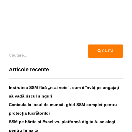
Apasă aici pentru
model Completare fisa SSM 2020
CAUTĂ
Articole recente
Instruirea SSM fără „n-ai voie": cum îi învăț pe angajați
să vadă riscul singuri
Canicula la locul de muncă: ghid SSM complet pentru
protecția lucrătorilor
SSM pe hârtie și Excel vs. platformă digitală: ce alegi
pentru firma ta