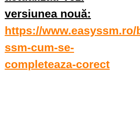
versiunea nouă:
https://www.easyssm.ro/b
ssm-cum-se-
completeaza-corect
Fișă ssm, fișele de