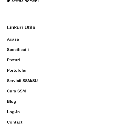
în aceste domenii.
Linkuri Utile
Acasa
Specificatii
Preturi
Portofoliu
Servicii SSM/SU
Curs SSM
Blog
Log-In
Contact