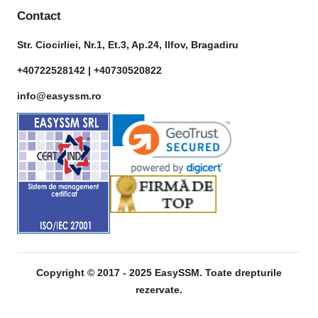
Contact
Str. Ciocirliei, Nr.1, Et.3, Ap.24, Ilfov, Bragadiru
+40722528142 |
+40730520822
info@easyssm.ro
Copyright © 2017 - 2025 EasySSM. Toate drepturile
rezervate.