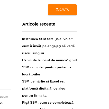
CAUTĂ
Articole recente
Instruirea SSM fără „n-ai voie":
cum îi învăț pe angajați să vadă
riscul singuri
Canicula la locul de muncă: ghid
SSM complet pentru protecția
lucrătorilor
SSM pe hârtie și Excel vs.
platformă digitală: ce alegi
pentru firma ta
precum
e:
Fișă SSM: cum se completează