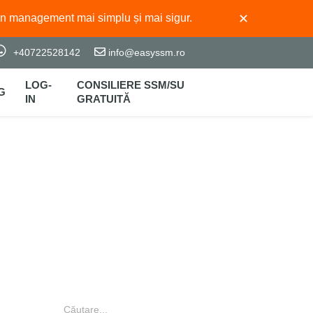
✕
un management mai simplu și mai sigur.
+40722528142
info@easyssm.ro
LOG-
CONSILIERE SSM/SU
G
IN
GRATUITĂ