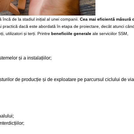
încă de la stadiul inițial al unei companii.
Cea mai eficientă măsură 
 mai practică dacă este abordată în etapa de proiectare, decât atunci cân
, utilizatori și terți. Printre
beneficiile generale
ale serviciilor SSM,
stemelor și a instalațiilor;
osturilor de producție și de exploatare pe parcursul ciclului de via
alului;
terdicțiilor;