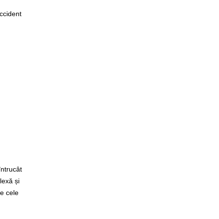
ccident
ntrucât
exă și
e cele