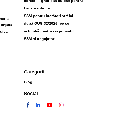
corect — ghid pas cu pas pentru
fiecare rubrică
SSM pentru lucrători străini
rtanța
după OUG 32/2026: ce se
stigația
schimbă pentru responsabilii
și ca
SSM și angajatori
Categorii
Blog
Social