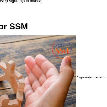
atea și siguranța în muncă;
ilor SSM
Siguranța mediilor d