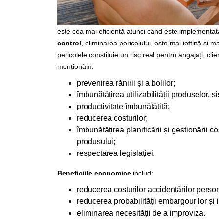
este cea mai eficientă atunci când este implementată 
control
, eliminarea pericolului, este mai ieftină și
pericolele constituie un risc real pentru angajați, clienți
menționăm:
prevenirea rănirii și a bolilor;
îmbunătățirea utilizabilității produselor, si
productivitate îmbunătățită;
reducerea costurilor;
îmbunătățirea planificării și gestionării c
produsului;
respectarea legislației.
Beneficiile economice
includ:
reducerea costurilor accidentărilor person
reducerea probabilității embargourilor și in
eliminarea necesității de a improviza.