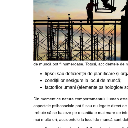
de muncă pot fi numeroase. Totuși, accidentele de
lipsei sau deficienței de planificare și o
condițiilor nesigure la locul de muncă;
factorilor umani (elemente psihologice/ so
Din moment ce natura comportamentului uman este sub
aspectele psihosociale pot fi sau nu legate direct de
trebuie să se bazeze pe o cantitate mai mare de info
mai multe ori, accidentele la locul de muncă sunt dete