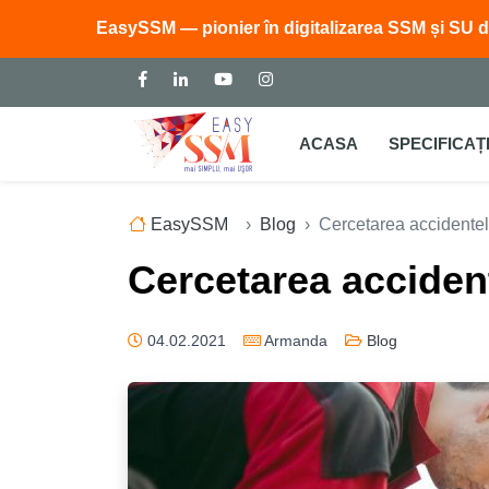
EasySSM — pionier în digitalizarea SSM și SU d
ACASA
SPECIFICAȚI
EasySSM
Blog
Cercetarea accidente
Cercetarea acciden
04.02.2021
Armanda
Blog