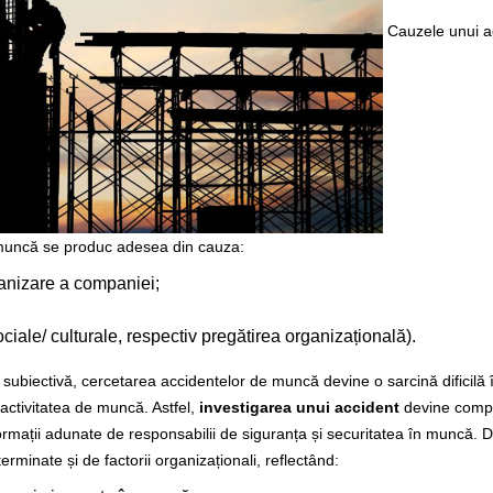
Cauzele unui a
 muncă se produc adesea din cauza:
rganizare a companiei;
ciale/ culturale, respectiv pregătirea organizațională).
iectivă, cercetarea accidentelor de muncă devine o sarcină dificilă î
 activitatea de muncă. Astfel,
investigarea unui accident
devine compl
rmații adunate de responsabilii de siguranța și securitatea în muncă. D
rminate și de factorii organizaționali, reflectând: