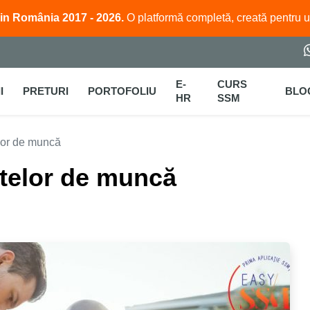
in România 2017 - 2026.
O platformă completă, creată pentru 
E-
CURS
I
PRETURI
PORTOFOLIU
BLO
HR
SSM
lor de muncă
telor de muncă