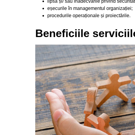
lipsa și/ sau inadecvările privind securit
eșecurile în managementul organizației;
procedurile operaționale și proiectările.
Beneficiile servici