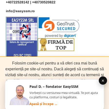
+40722528142 |
+40730520822
info@easyssm.ro
Folosim cookie-uri pentru a vă oferi cea mai bună
experiență pe site-ul nostru. Dacă alegeți să continuați să
Copyright © 2017 - 2025 EasySSM. Toate drepturile
vizitați site-ul nostru, atunci sunteți de acord cu termenii și
rezervate.
condițiile noastre. Citiți mai multe despre politica noastră
de confidențialitate.
Am înțeles