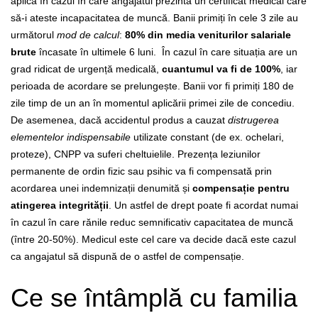
aplică în cazul în care angajatul prezintă un certificat medical care
să-i ateste incapacitatea de muncă. Banii primiți în cele 3 zile au
următorul
mod de calcul
:
80% din media veniturilor salariale
brute
încasate în ultimele 6 luni.
În cazul în care situația are un
grad ridicat de urgență medicală,
cuantumul va fi de 100%
, iar
perioada de acordare se prelungește. Banii vor fi primiți 180 de
zile timp de un an în momentul aplicării primei zile de concediu.
De asemenea, dacă accidentul produs a cauzat
distrugerea
elementelor indispensabile
utilizate constant (de ex. ochelari,
proteze), CNPP va suferi cheltuielile. Prezența leziunilor
permanente de ordin fizic sau psihic va fi compensată prin
acordarea unei indemnizații denumită și
compensație pentru
atingerea integrității
. Un astfel de drept poate fi acordat numai
în cazul în care rănile reduc semnificativ capacitatea de muncă
(între 20-50%). Medicul este cel care va decide dacă este cazul
ca angajatul să dispună de o astfel de compensație.
Ce se întâmplă cu familia