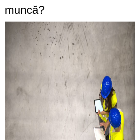
muncă?