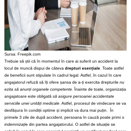
Sursa: Freepik.com
Trebuie să știi că în momentul în care ai suferit un accident la
locul de muncă dispui de câteva
drepturi esențiale
. Toate astfel
de beneficii sunt stipulate în cadrul legal. Astfel, în cazul în care
angajatorul refuză să îți ofere șansa de a-ți exercita drepturile
nu
ezita să anunți organele competente
.
Înainte de toate, organizația
angajatoare este obligată
să asigure persoanei accidentate
serviciile unei unități medicale
. Astfel, procesul de vindecare se va
desfășura în condiții optime și implicit va dura mai puțin.
În
primele 3 zile de după accident, persoana în cauză poate primi o
indemnizați
e din partea angajatorului. O astfel de situație se