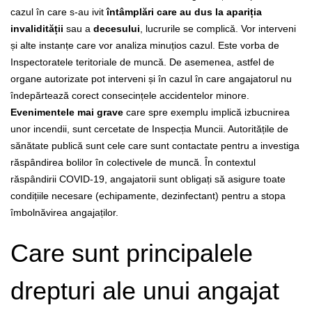
cazul în care s-au ivit
întâmplări care au dus la apariția
invalidității
sau a
decesului
, lucrurile se complică. Vor interveni
și alte instanțe care vor analiza minuțios cazul. Este vorba de
Inspectoratele teritoriale de muncă. De asemenea, astfel de
organe autorizate pot interveni și în cazul în care angajatorul nu
îndepărtează corect consecințele accidentelor minore.
Evenimentele mai grave
care spre exemplu implică izbucnirea
unor incendii, sunt cercetate de Inspecția Muncii. Autoritățile de
sănătate publică sunt cele care sunt contactate pentru a investiga
răspândirea bolilor în colectivele de muncă. În contextul
răspândirii COVID-19, angajatorii sunt obligați să asigure toate
condițiile necesare (echipamente, dezinfectant) pentru a stopa
îmbolnăvirea angajaților.
Care sunt principalele
drepturi ale unui angajat