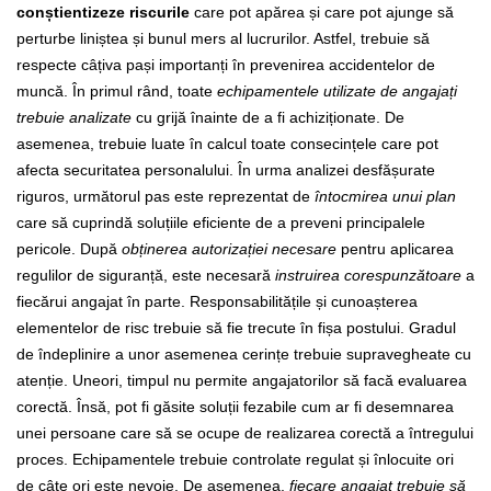
conștientizeze riscurile
care pot apărea și care pot ajunge să
perturbe liniștea și bunul mers al lucrurilor. Astfel, trebuie să
respecte câțiva pași importanți în prevenirea accidentelor de
muncă.
În primul rând, toate
echipamentele utilizate de angajați
trebuie analizate
cu grijă înainte de a fi achiziționate. De
asemenea, trebuie luate în calcul toate consecințele care pot
afecta securitatea personalului. În urma analizei desfășurate
riguros, următorul pas este reprezentat de
întocmirea unui plan
care să cuprindă soluțiile eficiente de a preveni principalele
pericole.
După
obținerea autorizației necesare
pentru aplicarea
regulilor de siguranță, este necesară
instruirea corespunzătoare
a
fiecărui angajat în parte. Responsabilitățile și cunoașterea
elementelor de risc trebuie să fie trecute în fișa postului. Gradul
de îndeplinire a unor asemenea cerințe trebuie supravegheate cu
atenție. Uneori, timpul nu permite angajatorilor să facă evaluarea
corectă. Însă, pot fi găsite soluții fezabile cum ar fi desemnarea
unei persoane care să se ocupe de realizarea corectă a întregului
proces. Echipamentele trebuie controlate regulat și înlocuite ori
de câte ori este nevoie.
De asemenea,
fiecare angajat trebuie să