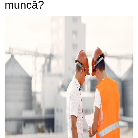
muncă?