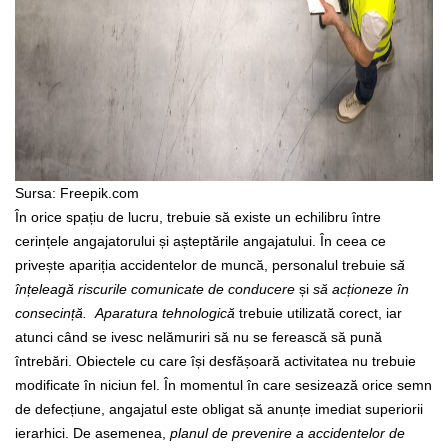
Sursa: Freepik.com
În orice spațiu de lucru, trebuie să existe un echilibru între
cerințele angajatorului și așteptările angajatului. În ceea ce
privește apariția accidentelor de muncă, personalul trebuie s
ă
înțeleagă riscurile comunicate de conducere
și
să acționeze în
consecință.
Aparatura tehnologică
trebuie utilizată corect, iar
atunci când se ivesc nelămuriri să nu se ferească să pună
întrebări. Obiectele cu care își desfășoară activitatea nu trebuie
modificate în niciun fel. În momentul în care sesizează orice semn
de defecțiune, angajatul este obligat să anunțe imediat superiorii
ierarhici.
De asemenea,
planul de prevenire a accidentelor de