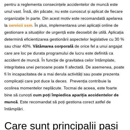
pentru a reglementa consecințele accidentelor de muncă este
unul vast. Însă, din păcate, nu este cunoscut și aplicat de fiecare
organizație în parte. Din acest motiv este recomandată apelarea
la
servicii ssm
. În plus, implementarea unei aplicații online de
gestionare a situațiilor de urgență este deosebit de utilă. Aplicația
determină eficientizarea gestionării aspectelor legislative cu 30 %
sau chiar 40%.
Vătămarea corporală
de orice fel a unui angajat
care are loc pe durata programului de lucru este definită ca
accident de muncă. În funcție de gravitatea celor întâmplate,
integritatea unei persoane poate fi afectată. De asemenea, poate
fi în incapacitatea de a mai derula activități sau poate prezenta
complicații care pot duce la deces.
Prevenția contribuie la
ocolirea momentelor neplăcute. Tocmai de aceea, este foarte
bine să cunoști
cum poți împiedica apariția accidentelor de
muncă
. Este recomandat să poți gestiona corect astfel de
întâmplări.
Care sunt principalii pași