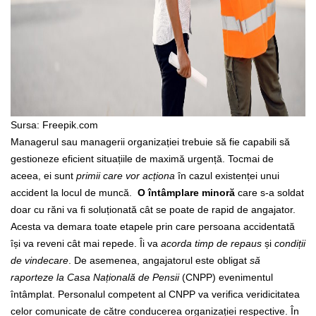
Sursa: Freepik.com
Managerul sau managerii organizației trebuie să fie capabili să
gestioneze eficient situațiile de maximă urgență. Tocmai de
aceea, ei sunt
primii care vor acționa
în cazul existenței unui
accident la locul de muncă.
O întâmplare minoră
care s-a soldat
doar cu răni va fi soluționată cât se poate de rapid de angajator.
Acesta va demara toate etapele prin care persoana accidentată
își va reveni cât mai repede. Îi va
acorda timp de repaus
și
condiții
de vindecare
. De asemenea, angajatorul este obligat
să
raporteze la Casa Națională de Pensii
(CNPP) evenimentul
întâmplat. Personalul competent al CNPP va verifica veridicitatea
celor comunicate de către conducerea organizației respective.
În