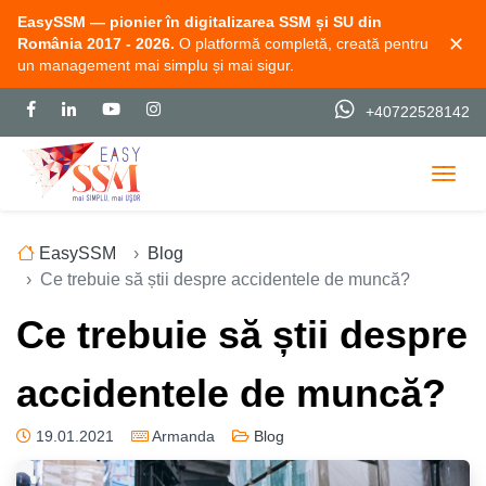
EasySSM — pionier în digitalizarea SSM și SU din
✕
România 2017 - 2026.
O platformă completă, creată pentru
un management mai simplu și mai sigur.
+40722528142
Togg
EasySSM
Blog
Ce trebuie să știi despre accidentele de muncă?
Ce trebuie să știi despre
accidentele de muncă?
19.01.2021
Armanda
Blog