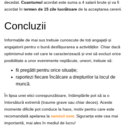
decedat.
Cuantumul
acordat este suma a 4 salarii brute și va fi
acordat în t
ermen de 15 zile lucrătoare
de la acceptarea cererii.
Concluzii
Informațiile de mai sus trebuie cunoscute de toți angajații și
angajatorii pentru o bună desfășurarea a activităților. Chiar dacă
optimismul este cel care te caracterizează și vrei să excluzi orice
posibilitate a unor evenimente neplăcute, uneori, trebuie să:
fii pregătit pentru orice situație;
raportezi fiecare încălcare a drepturilor la locul de
muncă.
În lipsa unei etici corespunzătoare, întâmplările pot să ia o
întorsătură extremă (traume grave sau chiar deces). Aceste
momente dificile pot conduce la haos, motiv pentru care este
recomandată apelarea la
servicii ssm
. Siguranța este cea mai
importantă, mai ales în mediul de lucru!