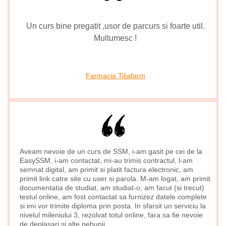
Un curs bine pregatit ,usor de parcurs si foarte util.
Multumesc !
Farmacia Tiliafarm
Aveam nevoie de un curs de SSM, i-am gasit pe cei de la
EasySSM, i-am contactat, mi-au trimis contractul, l-am
semnat digital, am primit si platit factura electronic, am
primit link catre site cu user si parola. M-am logat, am primit
documentatia de studiat, am studiat-o, am facut (si trecut)
testul online, am fost contactat sa furnizez datele complete
si imi vor trimite diploma prin posta. In sfarsit un serviciu la
nivelul mileniului 3, rezolvat totul online, fara sa fie nevoie
de deplasari si alte nebunii.