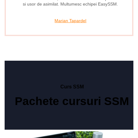
si usor de asimilat. Multumesc echipei EasySSM.
Marian Tapardel
Curs SSM
Pachete cursuri SSM