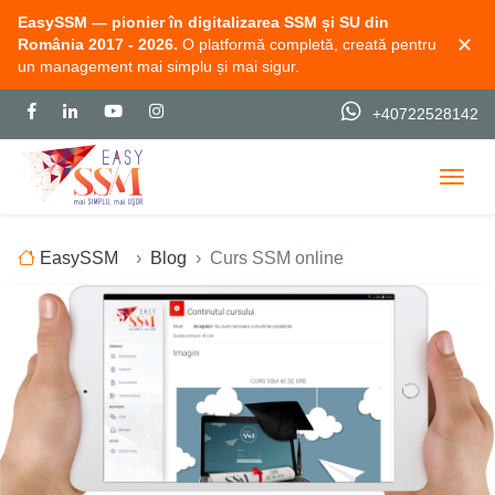
EasySSM — pionier în digitalizarea SSM și SU din
✕
România 2017 - 2026.
O platformă completă, creată pentru
un management mai simplu și mai sigur.
+40722528142
Togg
EasySSM
Blog
Curs SSM online