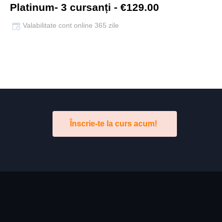
Platinum- 3 cursanți - €129.00
Valabilitate cont online 365 zile
Înscrie-te la curs acum!