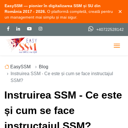
EasySSM — pionier în digitalizarea SSM și SU din
✕
România 2017 - 2026.
O platformă completă, creată pentru
un management mai simplu și mai sigur.
+40722528142
Togg
EasySSM
Blog
Instruirea SSM - Ce este și cum se face instructajul
SSM?
Instruirea SSM - Ce este
și cum se face
instructajul SSM?