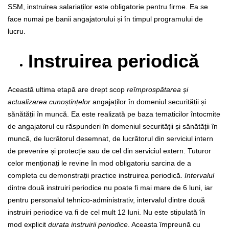
SSM, instruirea salariaților este obligatorie pentru firme. Ea se
face numai pe banii angajatorului și în timpul programului de
lucru.
Instruirea periodică
Această ultima etapă are drept scop
reîmprospătarea și
actualizarea cunoștințelor
angajaților în domeniul securității și
sănătății în muncă. Ea este realizată pe baza tematicilor întocmite
de angajatorul cu răspunderi în domeniul securității și sănătății în
muncă, de lucrătorul desemnat, de lucrătorul din serviciul intern
de prevenire și protecție sau de cel din serviciul extern. Tuturor
celor menționați le revine în mod obligatoriu sarcina de a
completa cu demonstrații practice instruirea periodică.
Intervalul
dintre două instruiri periodice nu poate fi mai mare de 6 luni, iar
pentru personalul tehnico-administrativ, intervalul dintre două
instruiri periodice va fi de cel mult 12 luni.
Nu este stipulată în
mod explicit
durata instruirii periodice
. Aceasta împreună cu