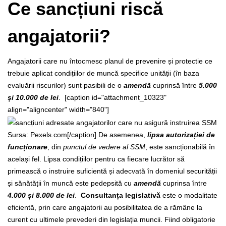
Ce sancțiuni riscă
angajatorii?
Angajatorii care nu întocmesc planul de prevenire și protectie ce
trebuie aplicat condițiilor de muncă specifice unității (în baza
evaluării riscurilor) sunt pasibili de o
amendă
cuprinsă între
5.000
și 10.000 de lei
.
[caption id="attachment_10323"
align="aligncenter" width="840"]
Sursa: Pexels.com[/caption]
De asemenea,
lipsa autorizației de
funcționare
, din
punctul de vedere al SSM
, este sancționabilă în
același fel. Lipsa condițiilor pentru ca fiecare lucrător să
primească o instruire suficientă și adecvată în domeniul securității
și sănătății în muncă este pedepsită cu
amendă
cuprinsa între
4.000 și 8.000 de lei
.
Consultanța legislativă
este o modalitate
eficientă, prin care angajatorii au posibilitatea de a rămâne la
curent cu ultimele prevederi din legislația muncii.
Fiind obligatorie