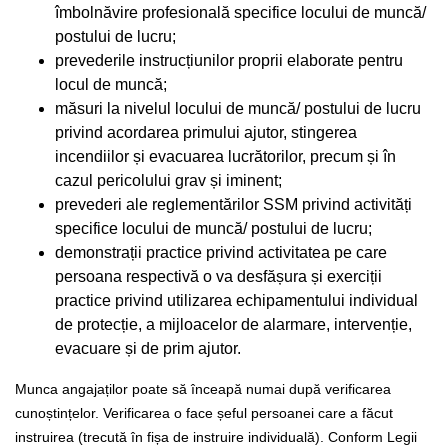
îmbolnăvire profesională specifice locului de muncă/
postului de lucru;
prevederile instrucțiunilor proprii elaborate pentru
locul de muncă;
măsuri la nivelul locului de muncă/ postului de lucru
privind acordarea primului ajutor, stingerea
incendiilor și evacuarea lucrătorilor, precum și în
cazul pericolului grav și iminent;
prevederi ale reglementărilor SSM privind activități
specifice locului de muncă/ postului de lucru;
demonstrații practice privind activitatea pe care
persoana respectivă o va desfășura și exerciții
practice privind utilizarea echipamentului individual
de protecție, a mijloacelor de alarmare, intervenție,
evacuare și de prim ajutor.
Munca angajaților poate să înceapă numai după verificarea
cunoștințelor. Verificarea o face șeful persoanei care a făcut
instruirea (trecută în fișa de instruire individuală).
Conform Legii