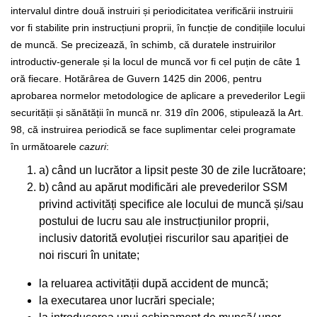
intervalul dintre două instruiri și periodicitatea verificării instruirii
vor fi stabilite prin instrucțiuni proprii, în funcție de condițiile locului
de muncă. Se precizează, în schimb, că duratele instruirilor
introductiv-generale și la locul de muncă vor fi cel puțin de câte 1
oră fiecare.
Hotărârea de Guvern 1425 din 2006, pentru
aprobarea normelor metodologice de aplicare a prevederilor Legii
securității și sănătății în muncă nr. 319 dîn 2006, stipulează la Art.
98, că instruirea periodică se face suplimentar celei programate
în următoarele
cazuri
:
a) când un lucrător a lipsit peste 30 de zile lucrătoare;
b) când au apărut modificări ale prevederilor SSM
privind activități specifice ale locului de muncă și/sau
postului de lucru sau ale instrucțiunilor proprii,
inclusiv datorită evoluției riscurilor sau apariției de
noi riscuri în unitate;
la reluarea activității după accident de muncă;
la executarea unor lucrări speciale;