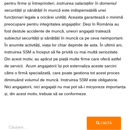
pentru firme și întreprinderi,
instruirea salariaților în domeniul
securității și sănătății în muncă
este indispensabilă unei
funcționari legale a oricărei unități. Aceasta garantează o minimă
preocupare pentru integritatea angajaților.
Deși în România au
fost destule accidente de muncă, uneori angajații tratează
subiectul securității și sănătății în muncă ca pe ceva neimportant.
În anumite activități, viața lor chiar depinde de asta. În ultimii ani,
instruirea SSM a început să fie privită cu mai multă seriozitate.
Din acest motiv, au apărut pe piață multe firme care oferă astfel
de servicii.
Acum angajatorii își pot externaliza aceste sarcini
către o firmă specializată, care poate gestiona tot acest proces
diminuând volumul de muncă.
Instruirea SSM este obligatorie.
Nici angajatorii, nici angajații nu mai pot să-i micșoreze importanța
și, din acest motiv, trebuie să se conformeze.
CAUTĂ