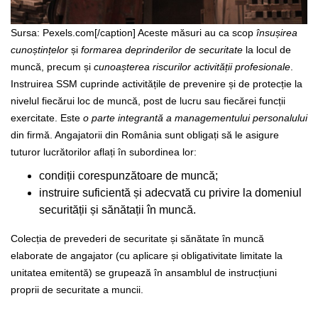
Sursa: Pexels.com[/caption]
Aceste măsuri au ca scop
însușirea
cunoștințelor
și
formarea deprinderilor de securitate
la locul de
muncă, precum și
cunoașterea riscurilor activității profesionale
.
Instruirea SSM cuprinde activitățile de prevenire și de protecție la
nivelul fiecărui loc de muncă, post de lucru sau fiecărei funcții
exercitate. Este
o parte integrantă a managementului personalului
din firmă.
Angajatorii din România sunt obligați să le asigure
tuturor lucrătorilor aflați în subordinea lor:
condiții corespunzătoare de muncă;
instruire suficientă și adecvată cu privire la domeniul
securității și sănătații în muncă.
Colecția de prevederi de securitate și sănătate în muncă
elaborate de angajator (cu aplicare și obligativitate limitate la
unitatea emitentă) se grupează în ansamblul de instrucțiuni
proprii de securitate a muncii.