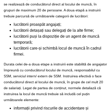
se realizează de conducătorul direct al locului de muncă, în
grupuri de maximum 20 de persoane.
A doua etapă a instruirii
trebuie parcursă de următoarele categorii de lucrători:
lucrătorii proaspăt angajați;
lucrătorii detașați sau delegați de la alte firme;
lucrătorii puși la dispoziție de un agent de muncă
temporară;
lucrătorii care-și schimbă locul de muncă în cadrul
firmei.
Durata celei de-a doua etape a instruirii este stabilită de angajator
împreună cu conducătorul locului de muncă, responsabilul cu
SSM, serviciul intern/ extern de SSM. Instruirea efectivă o face
conducătorul direct al locului de muncă, în grupe de cel mult 20
de salariați.
Legat de partea de conținut, normele detaliază că
instruirea la locul de muncă trebuie să includă cel puțin
următoarele elemente:
informații privind riscurile de accidentare și